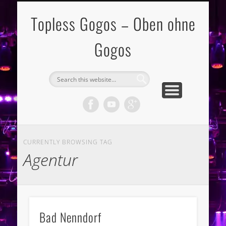
TOPLESS GOGOGIRLS
TOPLESS GOGOBOYS
DATENSCHUTZ
IMPRESSUM
STARTSEITE
BEWERBEN
ANGEBOT
KONTAKT
Topless Gogos – Oben ohne
Gogos
CURRENTLY BROWSING TAG
Agentur
Bad Nenndorf