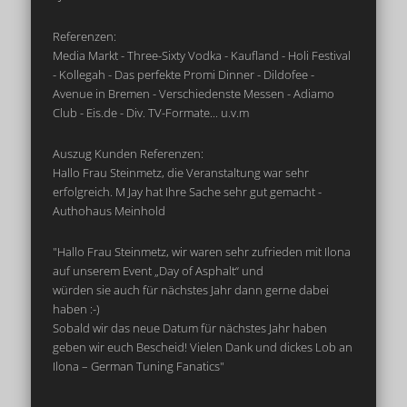
Referenzen:
Media Markt - Three-Sixty Vodka - Kaufland - Holi Festival
- Kollegah - Das perfekte Promi Dinner - Dildofee -
Avenue in Bremen - Verschiedenste Messen - Adiamo
Club - Eis.de - Div. TV-Formate... u.v.m
Auszug Kunden Referenzen:
Hallo Frau Steinmetz, die Veranstaltung war sehr
erfolgreich. M Jay hat Ihre Sache sehr gut gemacht -
Authohaus Meinhold
"Hallo Frau Steinmetz, wir waren sehr zufrieden mit Ilona
auf unserem Event „Day of Asphalt“ und
würden sie auch für nächstes Jahr dann gerne dabei
haben :-)
Sobald wir das neue Datum für nächstes Jahr haben
geben wir euch Bescheid! Vielen Dank und dickes Lob an
Ilona – German Tuning Fanatics"