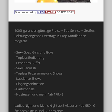
100% garantiert günstige Preise + Top Service + Großes
Leistungsangebot + Verträge zu Top Konditionen
möglich!
- Sexy Gogo Girls und Boys
- Topless Bedienung
- Lebendes Buffet
- Sexy Carwash
- Topless Programme und Shows
- Lapdance Shows
- Eingangsanimation
- Partymodels
- Hostessen und mehr *ab 179,- €
Ladies Night und Men´s Night ab 3 Akteuren *ab 559,- €
*Je nach Akteur und Bundesland!